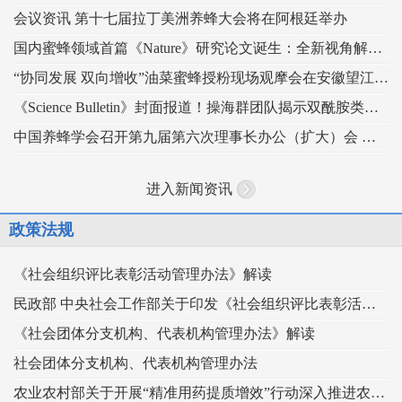
会议资讯 第十七届拉丁美洲养蜂大会将在阿根廷举办
国内蜜蜂领域首篇《Nature》研究论文诞生：全新视角解读蜂王发育的“建筑密码”
“协同发展 双向增收”油菜蜜蜂授粉现场观摩会在安徽望江举办
《Science Bulletin》封面报道！操海群团队揭示双酰胺类杀虫剂影响蜜蜂蜂王生殖
中国养蜂学会召开第九届第六次理事长办公（扩大）会 锚定“十五五” 谋划蜂业高质量发展
进入新闻资讯
政策法规
《社会组织评比表彰活动管理办法》解读
民政部 中央社会工作部关于印发《社会组织评比表彰活动管理办法》的通知
《社会团体分支机构、代表机构管理办法》解读
社会团体分支机构、代表机构管理办法
农业农村部关于开展“精准用药提质增效”行动深入推进农药科学安全使用工作的指导意见