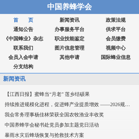
中国养蜂学会
首 页
新闻资讯
政策法规
通知公告
办事服务平台
供求平台
《中国蜂业》杂志
职业技能鉴定
会员缴费
联系我们
图片信息管理
视频中心
会员入会申请
其他申请
国际蜂业信息
分支结构
新闻资讯
【江西日报】蜜蜂当“月老” 莲乡结硕果
持续推进规模化进程，促进蜂产业提质增效 ——2026规模化蜂业交流观摩会在新疆举行
我会常务理事杨佳林荣获全国农牧渔业丰收奖
中国养蜂学会秘书处党员参加主题党日活动
暴雨水灾后蜂场恢复与抢救技术方案