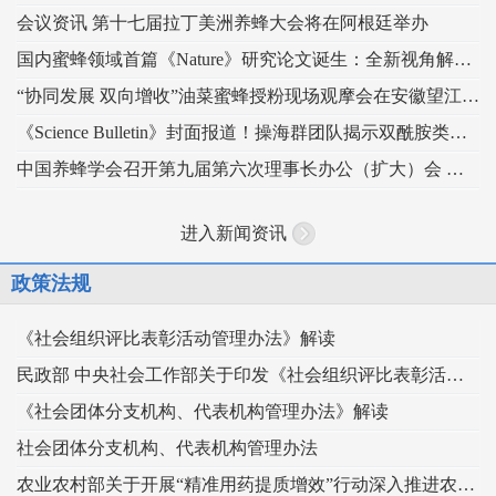
会议资讯 第十七届拉丁美洲养蜂大会将在阿根廷举办
国内蜜蜂领域首篇《Nature》研究论文诞生：全新视角解读蜂王发育的“建筑密码”
“协同发展 双向增收”油菜蜜蜂授粉现场观摩会在安徽望江举办
《Science Bulletin》封面报道！操海群团队揭示双酰胺类杀虫剂影响蜜蜂蜂王生殖
中国养蜂学会召开第九届第六次理事长办公（扩大）会 锚定“十五五” 谋划蜂业高质量发展
进入新闻资讯
政策法规
《社会组织评比表彰活动管理办法》解读
民政部 中央社会工作部关于印发《社会组织评比表彰活动管理办法》的通知
《社会团体分支机构、代表机构管理办法》解读
社会团体分支机构、代表机构管理办法
农业农村部关于开展“精准用药提质增效”行动深入推进农药科学安全使用工作的指导意见