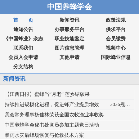
中国养蜂学会
首 页
新闻资讯
政策法规
通知公告
办事服务平台
供求平台
《中国蜂业》杂志
职业技能鉴定
会员缴费
联系我们
图片信息管理
视频中心
会员入会申请
其他申请
国际蜂业信息
分支结构
新闻资讯
【江西日报】蜜蜂当“月老” 莲乡结硕果
持续推进规模化进程，促进蜂产业提质增效 ——2026规模化蜂业交流观摩会在新疆举行
我会常务理事杨佳林荣获全国农牧渔业丰收奖
中国养蜂学会秘书处党员参加主题党日活动
暴雨水灾后蜂场恢复与抢救技术方案