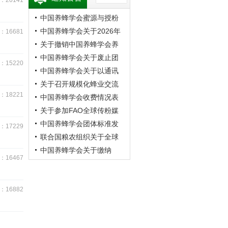
20141
中国养蜂学会蜜源与授粉
专业委员会第20次蜜蜂授
中国养蜂学会关于2026年
16681
粉学术交流会暨向日葵授
学术年会的预通知
关于撤销中国养蜂学会养
粉现场观摩会通知 （第二
蜂者专业委员会的公告
中国养蜂学会关于废止团
15220
轮）
体标准《成熟蜂蜜》的公
中国养蜂学会关于以通讯
告
方式召开第九届第四次理
关于召开规模化蜂业交流
18221
事会的通知
观摩会的通知
中国养蜂学会收费情况表
关于参加FAO全球传粉媒
介平台研讨会的通知
中国养蜂学会团体标准发
17229
布公告
联合国粮农组织关于全球
传粉媒介平台研讨会的通
中国养蜂学会关于缴纳
16467
知
2026年会费的通知
16882