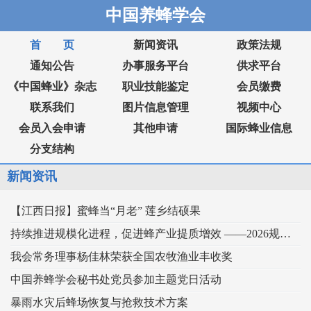
中国养蜂学会
首 页
新闻资讯
政策法规
通知公告
办事服务平台
供求平台
《中国蜂业》杂志
职业技能鉴定
会员缴费
联系我们
图片信息管理
视频中心
会员入会申请
其他申请
国际蜂业信息
分支结构
新闻资讯
【江西日报】蜜蜂当“月老” 莲乡结硕果
持续推进规模化进程，促进蜂产业提质增效 ——2026规模化蜂业交流观摩会在新疆举行
我会常务理事杨佳林荣获全国农牧渔业丰收奖
中国养蜂学会秘书处党员参加主题党日活动
暴雨水灾后蜂场恢复与抢救技术方案