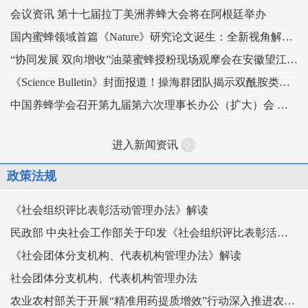
会议资讯 第十七届拉丁美洲养蜂大会将在阿根廷举办
国内蜜蜂领域首篇《Nature》研究论文诞生：全新视角解读蜂王发育的“建筑密码”
“协同发展 双向增收”油菜蜜蜂授粉现场观摩会在安徽望江举办
《Science Bulletin》封面报道！操海群团队揭示双酰胺类杀虫剂影响蜜蜂蜂王生殖
中国养蜂学会召开第九届第六次理事长办公（扩大）会 锚定“十五五” 谋划蜂业高质量发展
进入新闻资讯
政策法规
《社会组织评比表彰活动管理办法》解读
民政部 中央社会工作部关于印发《社会组织评比表彰活动管理办法》的通知
《社会团体分支机构、代表机构管理办法》解读
社会团体分支机构、代表机构管理办法
农业农村部关于开展“精准用药提质增效”行动深入推进农药科学安全使用工作的指导意见