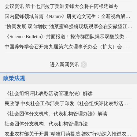
会议资讯 第十七届拉丁美洲养蜂大会将在阿根廷举办
国内蜜蜂领域首篇《Nature》研究论文诞生：全新视角解读蜂王发育的“建筑密码”
“协同发展 双向增收”油菜蜜蜂授粉现场观摩会在安徽望江举办
《Science Bulletin》封面报道！操海群团队揭示双酰胺类杀虫剂影响蜜蜂蜂王生殖
中国养蜂学会召开第九届第六次理事长办公（扩大）会 锚定“十五五” 谋划蜂业高质量发展
进入新闻资讯
政策法规
《社会组织评比表彰活动管理办法》解读
民政部 中央社会工作部关于印发《社会组织评比表彰活动管理办法》的通知
《社会团体分支机构、代表机构管理办法》解读
社会团体分支机构、代表机构管理办法
农业农村部关于开展“精准用药提质增效”行动深入推进农药科学安全使用工作的指导意见