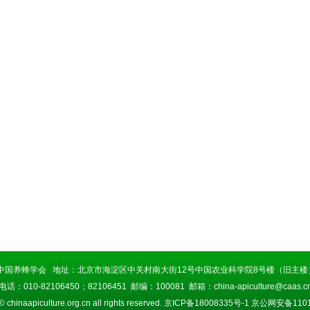
中国养蜂学会 地址：北京市海淀区中关村南大街12号中国农业科学院8号楼（旧主楼）
电话：010-82106450；82106451 邮编：100081 邮箱：china-apiculture@caas.c
© chinaapiculture.org.cn all rights reserved.
京ICP备18008335号-1
京公网安备11010