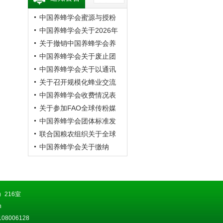
中国养蜂学会蜜源与授粉
专业委员会第20次蜜蜂授
中国养蜂学会关于2026年
粉学术交流会暨向日葵授
学术年会的预通知
关于撤销中国养蜂学会养
粉现场观摩会通知 （第二
蜂者专业委员会的公告
中国养蜂学会关于废止团
轮）
体标准《成熟蜂蜜》的公
中国养蜂学会关于以通讯
告
方式召开第九届第四次理
关于召开规模化蜂业交流
事会的通知
观摩会的通知
中国养蜂学会收费情况表
关于参加FAO全球传粉媒
介平台研讨会的通知
中国养蜂学会团体标准发
布公告
联合国粮农组织关于全球
传粉媒介平台研讨会的通
中国养蜂学会关于缴纳
知
2026年会费的通知
216室
n
8006128