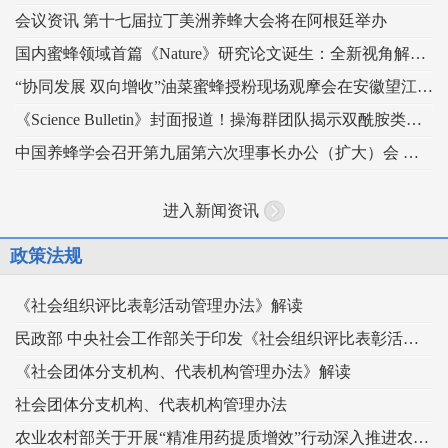
会议资讯 第十七届拉丁美洲养蜂大会将在阿根廷举办
国内蜜蜂领域首篇《Nature》研究论文诞生：全新视角解读蜂王发育的“建筑密码”
“协同发展 双向增收”油菜蜜蜂授粉现场观摩会在安徽望江举办
《Science Bulletin》封面报道！操海群团队揭示双酰胺类杀虫剂影响蜜蜂蜂王生殖
中国养蜂学会召开第九届第六次理事长办公（扩大）会 锚定“十五五” 谋划蜂业高质量发展
进入新闻资讯
政策法规
《社会组织评比表彰活动管理办法》解读
民政部 中央社会工作部关于印发《社会组织评比表彰活动管理办法》的通知
《社会团体分支机构、代表机构管理办法》解读
社会团体分支机构、代表机构管理办法
农业农村部关于开展“精准用药提质增效”行动深入推进农药科学安全使用工作的指导意见