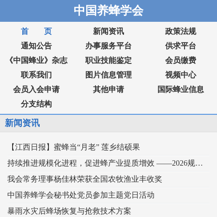
中国养蜂学会
首 页
新闻资讯
政策法规
通知公告
办事服务平台
供求平台
《中国蜂业》杂志
职业技能鉴定
会员缴费
联系我们
图片信息管理
视频中心
会员入会申请
其他申请
国际蜂业信息
分支结构
新闻资讯
【江西日报】蜜蜂当“月老” 莲乡结硕果
持续推进规模化进程，促进蜂产业提质增效 ——2026规模化蜂业交流观摩会在新疆举行
我会常务理事杨佳林荣获全国农牧渔业丰收奖
中国养蜂学会秘书处党员参加主题党日活动
暴雨水灾后蜂场恢复与抢救技术方案